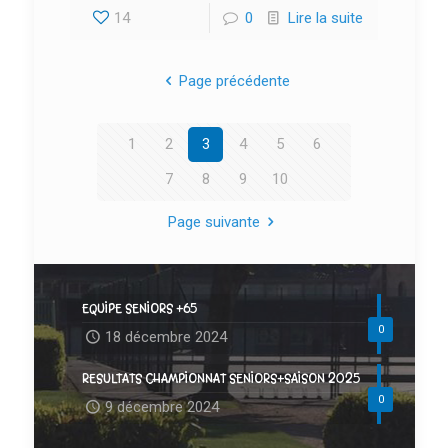
14
0
Lire la suite
Page précédente
1
2
3
4
5
6
7
8
9
10
Page suivante
EQUIPE SENIORS +65
0
18 décembre 2024
RESULTATS CHAMPIONNAT SENIORS+SAISON 2025
0
9 décembre 2024