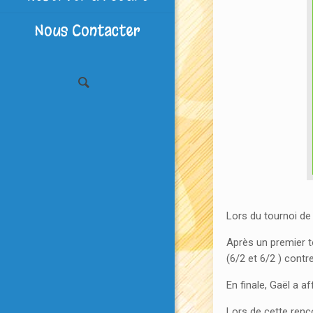
Nous Contacter
Lors du tournoi de 
Après un premier t
(6/2 et 6/2 ) contr
En finale, Gaël a a
Lors de cette renc