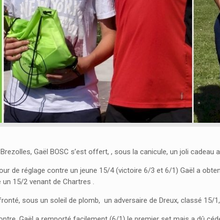
Brezolles, Gaël BOSC s’est offert, , sous la canicule, un joli cadeau
our de réglage contre un jeune 15/4 (victoire 6/3 et 6/1) Gaël a obt
e un 15/2 venant de Chartres .
ffronté, sous un soleil de plomb, un adversaire de Dreux, classé 15/1,
ontre, Gaël a remporté facilement (6/1) le premier set mais a dû cé