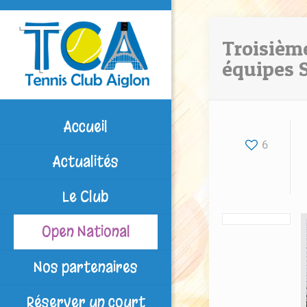
Troisièm
équipes 
Accueil
6
Actualités
Le Club
Open National
Nos partenaires
Réserver un court