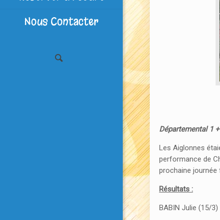
Nous Contacter
Départemental 1 +
Les Aiglonnes étai
performance de Chr
prochaine journée 
Résultats :
BABIN Julie (15/3)