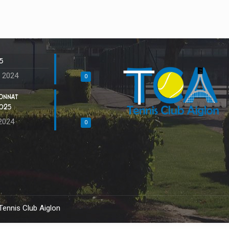
5
 2024
0
IONNAT
2025
2024
0
Tennis Club Aiglon