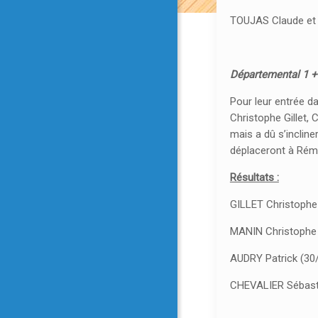
TOUJAS Claude et
Départemental 1 +
Pour leur entrée d
Christophe Gillet,
mais a dû s’inclin
déplaceront à Rém
Résultats :
GILLET Christophe
MANIN Christophe (
AUDRY Patrick (30
CHEVALIER Sébasti